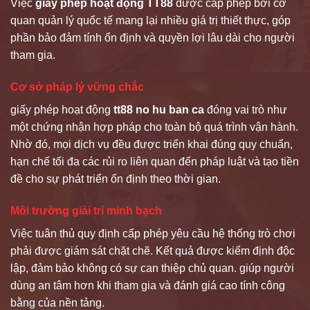
Việc
giấy phép hoạt động TT88
được cấp phép bởi cơ
quan quản lý quốc tế mang lại nhiều giá trị thiết thực, góp
phần bảo đảm tính ổn định và quyền lợi lâu dài cho người
tham gia.
Cơ sở pháp lý vững chắc
giấy phép hoạt động
tt88 no hu ban ca
đóng vai trò như
một chứng nhận hợp pháp cho toàn bộ quá trình vận hành.
Nhờ đó, mọi dịch vụ đều được triển khai đúng quy chuẩn,
hạn chế tối đa các rủi ro liên quan đến pháp luật và tạo tiền
đề cho sự phát triển ổn định theo thời gian.
Môi trường giải trí minh bạch
Việc tuân thủ quy định cấp phép yêu cầu hệ thống trò chơi
phải được giám sát chặt chẽ. Kết quả được kiểm định độc
lập, đảm bảo không có sự can thiệp chủ quan. giúp người
dùng an tâm hơn khi tham gia và đánh giá cao tính công
bằng của nền tảng.