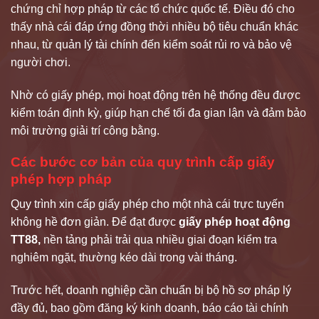
chứng chỉ hợp pháp từ các tổ chức quốc tế. Điều đó cho
thấy nhà cái đáp ứng đồng thời nhiều bộ tiêu chuẩn khác
nhau, từ quản lý tài chính đến kiểm soát rủi ro và bảo vệ
người chơi.
Nhờ có giấy phép, mọi hoạt động trên hệ thống đều được
kiểm toán định kỳ, giúp hạn chế tối đa gian lận và đảm bảo
môi trường giải trí công bằng.
Các bước cơ bản của quy trình cấp giấy
phép hợp pháp
Quy trình xin cấp giấy phép cho một nhà cái trực tuyến
không hề đơn giản. Để đạt được
giấy phép hoạt động
TT88,
nền tảng phải trải qua nhiều giai đoạn kiểm tra
nghiêm ngặt, thường kéo dài trong vài tháng.
Trước hết, doanh nghiệp cần chuẩn bị bộ hồ sơ pháp lý
đầy đủ, bao gồm đăng ký kinh doanh, báo cáo tài chính