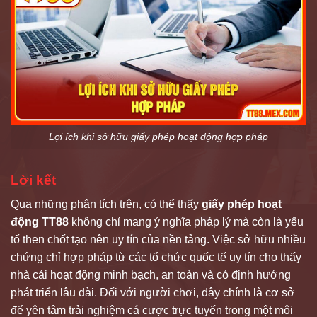
Lợi ích khi sở hữu giấy phép hoạt động hợp pháp
Lời kết
Qua những phân tích trên, có thể thấy
giấy phép hoạt
động TT88
không chỉ mang ý nghĩa pháp lý mà còn là yếu
tố then chốt tạo nên uy tín của nền tảng. Việc sở hữu nhiều
chứng chỉ hợp pháp từ các tổ chức quốc tế uy tín cho thấy
nhà cái hoạt động minh bạch, an toàn và có định hướng
phát triển lâu dài. Đối với người chơi, đây chính là cơ sở
để yên tâm trải nghiệm cá cược trực tuyến trong một môi