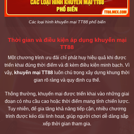
Các loại hình khuyến mại TT88 phổ biến
Thời gian và điều kiện áp dụng khuyến mại
TT88
Một chương trình ưu đãi chỉ phát huy hiệu quả khi được
triển khai đúng thời điểm và đi kèm điều kiện minh bạch. Vì
vậy,
khuyến mại TT88
luôn chú trọng xây dựng khung thời
gian rõ ràng và quy định cụ thể.
Thông thường, khuyến mại được triển khai vào những giai
đoạn có nhu cầu cao hoặc thời điểm mang tính chiến lược.
Tuy nhiên, để gia tăng khả năng tiếp cận, nhiều chương
trình được kéo dài linh hoạt, giúp người chơi dễ dàng sắp
xếp thời gian tham gia.