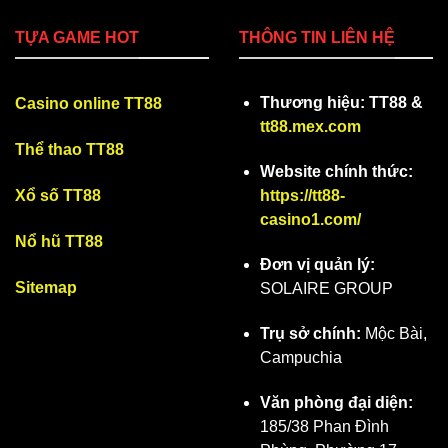
TỰA GAME HOT
THÔNG TIN LIÊN HỆ
Thương hiệu: TT88 &
Casino online TT88
tt88.mex.com
Thể thao TT88
Website chính thức:
Xổ số TT88
https://tt88-
casino1.com/
Nổ hũ TT88
Đơn vị quản lý:
Sitemap
SOLAIRE GROUP
Trụ sở chính:
Mộc Bài,
Campuchia
Văn phòng đại diện:
185/38 Phan Đình