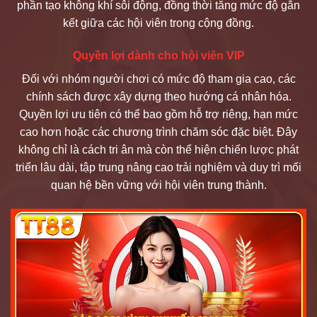
phần tạo không khí sôi động, đồng thời tăng mức độ gắn
kết giữa các hội viên trong cộng đồng.
Quyền lợi dành cho hội viên VIP
Đối với nhóm người chơi có mức độ tham gia cao, các
chính sách được xây dựng theo hướng cá nhân hóa.
Quyền lợi ưu tiên có thể bao gồm hỗ trợ riêng, hạn mức
cao hơn hoặc các chương trình chăm sóc đặc biệt. Đây
không chỉ là cách tri ân mà còn thể hiện chiến lược phát
triển lâu dài, tập trung nâng cao trải nghiệm và duy trì mối
quan hệ bền vững với hội viên trung thành.