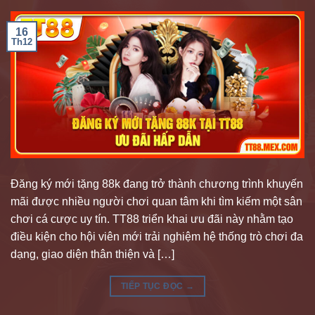
16
Th12
Đăng ký mới tặng 88k đang trở thành chương trình khuyến
mãi được nhiều người chơi quan tâm khi tìm kiếm một sân
chơi cá cược uy tín. TT88 triển khai ưu đãi này nhằm tạo
điều kiện cho hội viên mới trải nghiệm hệ thống trò chơi đa
dạng, giao diện thân thiện và […]
TIẾP TỤC ĐỌC
→