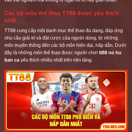
Các bộ môn thể thao TT88 được yêu thích
nhất
TT88 cung cấp một danh mục thể thao đa dạng, đáp ứng
nhu cầu giải trí và đặt cược của người dùng, từ những
môn truyền thống đến các bộ môn hiện đại, hấp dẫn. Dưới
đây là những môn thể thao được người chơi
tt88 no hu
ban ca
yêu thích nhiều nhất trên nền tảng.