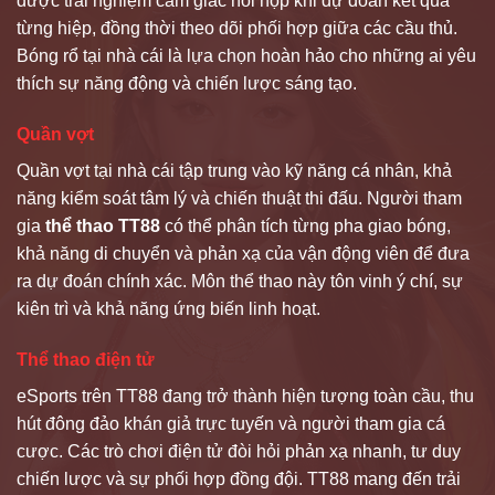
được trải nghiệm cảm giác hồi hộp khi dự đoán kết quả
từng hiệp, đồng thời theo dõi phối hợp giữa các cầu thủ.
Bóng rổ tại nhà cái là lựa chọn hoàn hảo cho những ai yêu
thích sự năng động và chiến lược sáng tạo.
Quần vợt
Quần vợt tại nhà cái tập trung vào kỹ năng cá nhân, khả
năng kiểm soát tâm lý và chiến thuật thi đấu. Người tham
gia
thể thao TT88
có thể phân tích từng pha giao bóng,
khả năng di chuyển và phản xạ của vận động viên để đưa
ra dự đoán chính xác. Môn thể thao này tôn vinh ý chí, sự
kiên trì và khả năng ứng biến linh hoạt.
Thể thao điện tử
eSports trên TT88 đang trở thành hiện tượng toàn cầu, thu
hút đông đảo khán giả trực tuyến và người tham gia cá
cược. Các trò chơi điện tử đòi hỏi phản xạ nhanh, tư duy
chiến lược và sự phối hợp đồng đội. TT88 mang đến trải