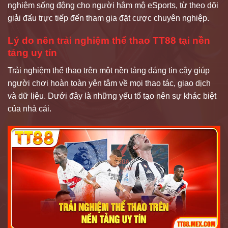
nghiệm sống động cho người hâm mộ eSports, từ theo dõi
giải đấu trực tiếp đến tham gia đặt cược chuyên nghiệp.
Lý do nên trải nghiệm thể thao TT88 tại nền
tảng uy tín
Trải nghiệm thể thao trên một nền tảng đáng tin cậy giúp
người chơi hoàn toàn yên tâm về mọi thao tác, giao dịch
và dữ liệu. Dưới đây là những yếu tố tạo nên sự khác biệt
của nhà cái.