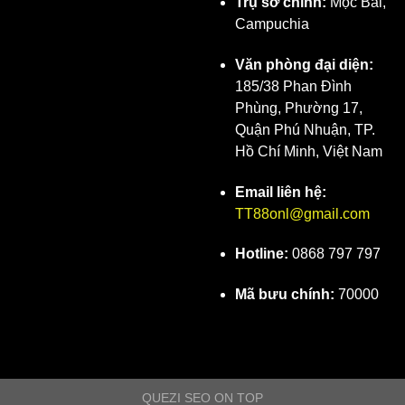
Trụ sở chính:
Mộc Bài,
Campuchia
Văn phòng đại diện:
185/38 Phan Đình
Phùng, Phường 17,
Quận Phú Nhuận, TP.
Hồ Chí Minh, Việt Nam
Email liên hệ:
TT88onl@gmail.com
Hotline:
0868 797 797
Mã bưu chính:
70000
QUEZI SEO ON TOP