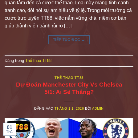
quan tâm đến cá cược thể thao. Loại này mang tính cạnh
tranh cao, đòi hỏi sự am hiểu về tỷ lệ. Trong môi trường cá
cược trực tuyến TT88, việc nắm vững khái niệm cơ bản
giúp thành viên tránh rủi ro […]
TIẾP TỤC ĐỌC
→
Đăng trong
Thể thao TT88
THỂ THAO TT88
Dự Đoán Manchester City Vs Chelsea
5/1: Ai Sẽ Thắng?
ĐĂNG VÀO
THÁNG 1 1, 2026
BỞI
ADMIN
01
Th1