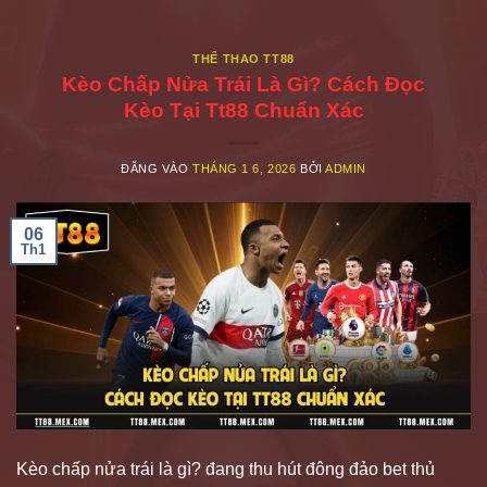
THỂ THAO TT88
Kèo Chấp Nửa Trái Là Gì? Cách Đọc
Kèo Tại Tt88 Chuẩn Xác
ĐĂNG VÀO
THÁNG 1 6, 2026
BỞI
ADMIN
06
Th1
Kèo chấp nửa trái là gì? đang thu hút đông đảo bet thủ