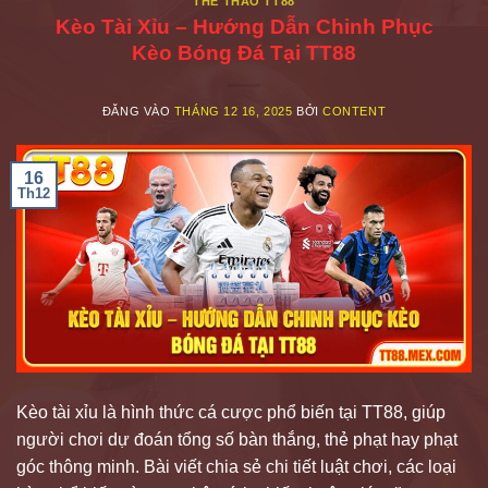
THỂ THAO TT88
Kèo Tài Xỉu – Hướng Dẫn Chinh Phục
Kèo Bóng Đá Tại TT88
ĐĂNG VÀO
THÁNG 12 16, 2025
BỞI
CONTENT
16
Th12
Kèo tài xỉu là hình thức cá cược phổ biến tại TT88, giúp
người chơi dự đoán tổng số bàn thắng, thẻ phạt hay phạt
góc thông minh. Bài viết chia sẻ chi tiết luật chơi, các loại