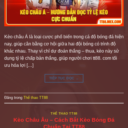
Kèo châu Á là loại cược phổ biến trong cá độ bóng đá hiện
nay, giúp cân bằng cơ hội giữa hai đội bóng có trình độ
khác nhau. Thay vì chỉ dự đoán thắng – thua, kèo này sử
dụng tỷ lệ chấp bàn thắng, giúp người chơi tt88. com tối
ưu hóa lợi […]
TIẾP TỤC ĐỌC
→
Đăng trong
Thể thao TT88
THỂ THAO TT88
Kèo Châu Âu – Cách Bắt Kèo Bóng Đá
Chuẩn Tại TT88