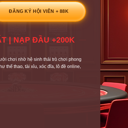
ĐĂNG KÝ HỘI VIÊN + 88K
ẤT | NẠP ĐẦU +200K
ời chơi nhờ hệ sinh thái trò chơi phong
thể thao, tài xỉu, xóc đĩa, lô đề online,