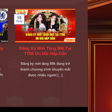
16
Th12
ty
Đăng Ký Mới Tặng 88k Tại
TT88 Ưu Đãi Hấp Dẫn
Đăng ký mới tặng 88k đang trở
s
thành chương trình khuyến mãi
ến
được nhiều người [...]