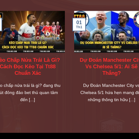
01
Th1
èo Chấp Nửa Trái Là Gì?
Dự Đoán Manchester Ci
Cách Đọc Kèo Tại Tt88
Vs Chelsea 5/1: Ai Sẽ
Chuẩn Xác
Thắng?
o chấp nửa trái là gì? đang thu
Dự Đoán Manchester City v
út đông đảo bet thủ quan tâm
Chelsea 5/1 hứa hẹn mang đ
đến [...]
những thông tin hữu [...]