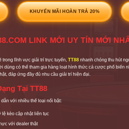
KHUYẾN MÃI HOÀN TRẢ 20%
88.COM LINK MỚI UY TÍN MỚI NH
rong lĩnh vực giải trí trực tuyến,
TT88
nhanh chóng thu hút ngư
 dùng có thể tham gia hàng loạt hình thức cá cược phổ biến như 
hật, đáp ứng đầy đủ nhu cầu giải trí hiện đại.
 Dạng Tại TT88
n với nhiều thể loại nổi bật:
 lệ kèo cập nhật liên tục
ực với dealer thật