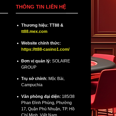
THÔNG TIN LIÊN HỆ
Thương hiệu: TT88 &
tt88.mex.com
Website chính thức:
https://tt88-casino1.com/
Đơn vị quản lý:
SOLAIRE
GROUP
Trụ sở chính:
Mộc Bài,
Campuchia
Văn phòng đại diện:
185/38
Phan Đình Phùng, Phường
17, Quận Phú Nhuận, TP. Hồ
Chí Minh, Việt Nam