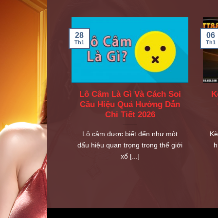
28
06
Th1
Th1
t TT88 – Trải
Lô Câm Là Gì Và Cách Soi
K
ăn Thưởng
Cầu Hiệu Quả Hướng Dẫn
Đổi Vận
Chi Tiết 2026
ang là một trong
Lô câm được biết đến như một
Kè
e giải trí được
dấu hiệu quan trọng trong thế giới
h
o [...]
xổ [...]