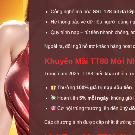
Công nghệ mã hóa
SSL 128-bit đa lớp
Hệ thống bảo vệ dữ liệu người dùng n
Quy trình nạp – rút tiền nhanh chóng, a
Ngoài ra, đội ngũ hỗ trợ khách hàng hoạt
Khuyến Mãi TT88 Mới Nh
Trong năm 2025, TT88 triển khai nhiều ưu
Thưởng
100% giá trị nạp đầu tiên
Hoàn tiền
5% mỗi ngày
, không giới
Cơ hội trúng thưởng lên đến
1 tỷ đ
Các chương trình được cập nhật thường xu