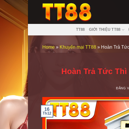
Bỏ
qua
nội
dung
TT88
GIỚI THIỆU TT88
Home
»
Khuyến mại TT88
»
Hoàn Trả Tức
Hoàn Trả Tức Thì
ĐĂNG 
16
Th12