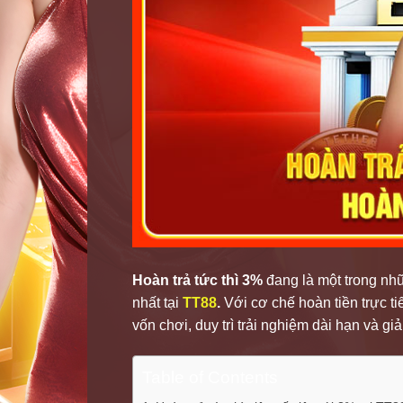
Hoàn trả tức thì 3%
đang là một trong n
nhất tại
TT88
.
Với cơ chế hoàn tiền trực ti
vốn chơi, duy trì trải nghiệm dài hạn và giảm 
Table of Contents