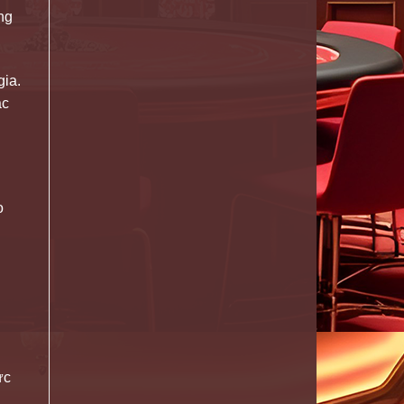
ng
gia.
ác
o
ực