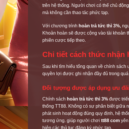
trên hệ thống. Người chơi có thể chủ động 
mà không cần thao tác phức tạp.
Với chương trình
hoàn trả tức thì 3%,
ngư
Khoản hoàn sẽ được cộng vào tài khoản th
phiên cược tiếp theo.
Chi tiết cách thức nhận 
Sau khi tìm hiểu tổng quan về chính sách 
quyền lợi được ghi nhận đầy đủ trong quá 
Đối tượng được áp dụng ưu đã
Chính sách
hoàn trả tức thì 3%
được triể
thống TT88. Không có sự phân biệt giữa n
phát sinh hoạt động đúng quy định, hệ thố
tương ứng. giúp người chơi
tt88 com
yên 
hiện các thủ tục đăng ký phức tạp.