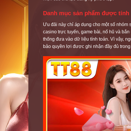
Danh mục sản phẩm được tính 
Ưu đãi này chỉ áp dụng cho một số nhóm 
casino trực tuyến, game bài, nổ hũ và bắ
thống đưa vào dữ liệu tính toán. Vì vậy,
bảo quyền lợi được ghi nhận đầy đủ trong