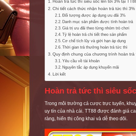
Hoàn trả tức thì siêu sốc lên tới 3% tại TT8
Chi tiết cách thức nhận hoàn trả tức thì 3%
Đối tượng được áp dụng ưu đãi 3%
Danh mục sản phẩm được tính hoàn trả
Giá trị ưu đãi theo từng nhóm trò chơi
Tỷ lệ hoàn trả chi tiết theo sản phẩm
Cơ chế tích lũy và giới hạn áp dụng
Thời gian trả thưởng hoàn trả tức thì
Quy định chung của chương trình hoàn trả 
Yêu cầu về tài khoản
Nguyên tắc áp dụng khuyến mãi
Lời kết
Hoàn trả tức thì siêu sốc
Trong môi trường cá cược trực tuyến, khu
uy tín của nhà cái. TT88 được đánh giá ca
ràng, hiển thị công khai và dễ theo dõi.