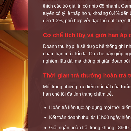
thích các trò giải trí có nhịp độ nhanh. 
tuyến có tỷ lệ thấp hơn, khoảng 0.4% đến
đến 1.3%, phù hợp với đặc thù đặt cược t
Cơ chế tích lũy và giới hạn áp
Doanh thu hợp lệ sẽ được hệ thống ghi nhận
chạm hạn mức tối đa. Cơ chế này giúp ngườ
nghiệm lâu dài mà không bị gián đoạn bởi 
Thời gian trả thưởng hoàn trả t
Một trong những ưu điểm nổi bật của
hoàn
hạn chế tối đa tình trạng chậm trễ.
Hoàn trả liên tục: áp dụng mọi thời điể
Kết toán doanh thu: từ 11h00 ngày hiệ
Giải ngân hoàn trả: trong khung 13h00 