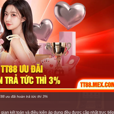
88 ưu đãi hoàn trả tức thì 3%
i gian kết toán và điều kiện áp dụng đều được cập nhật trực tiếp