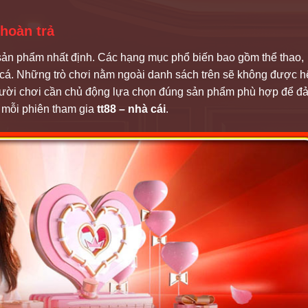
hoàn trả
sản phẩm nhất định. Các hạng mục phổ biến bao gồm thể thao,
n cá. Những trò chơi nằm ngoài danh sách trên sẽ không được h
 người chơi cần chủ động lựa chọn đúng sản phẩm phù hợp để đ
 mỗi phiên tham gia
tt88
–
nhà
cái
.