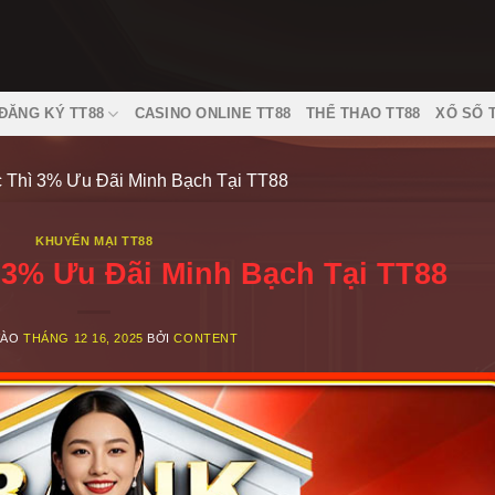
ĐĂNG KÝ TT88
CASINO ONLINE TT88
THỂ THAO TT88
XỔ SỐ 
 Thì 3% Ưu Đãi Minh Bạch Tại TT88
KHUYẾN MẠI TT88
 3% Ưu Đãi Minh Bạch Tại TT88
VÀO
THÁNG 12 16, 2025
BỞI
CONTENT