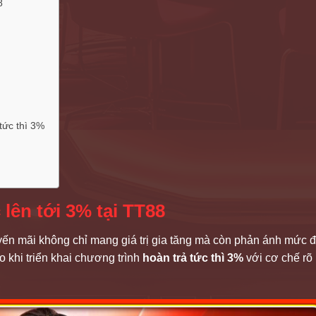
8
tức thì 3%
 lên tới 3% tại TT88
yến mãi không chỉ mang giá trị gia tăng mà còn phản ánh mức 
o khi triển khai chương trình
hoàn trả tức thì 3%
với cơ chế rõ