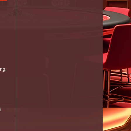
ng,
i