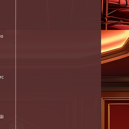
eo
ợc
ất