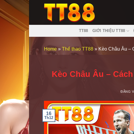
Bỏ
qua
nội
dung
TT88
GIỚI THIỆU TT88
Home
»
Thể thao TT88
»
Kèo Châu Âu – 
Kèo Châu Âu – Cách
ĐĂNG 
16
Th12