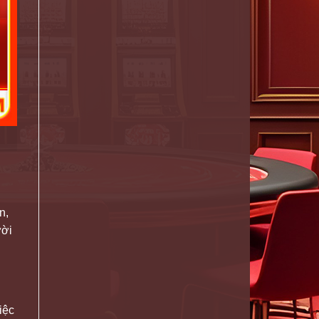
n,
ười
iệc