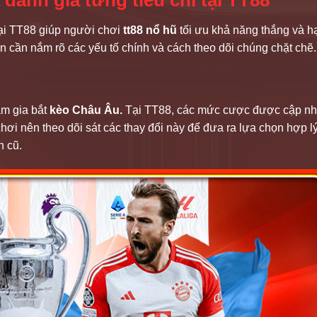
đánh giá từng tiêu chí tại TT88
 tại TT88 giúp người chơi
tt88 nổ hũ
tối ưu khả năng thắng và h
ạn cần nắm rõ các yếu tố chính và cách theo dõi chúng chặt chẽ.
am gia bắt
kèo Châu Âu.
Tại TT88, các mức cược được cập nh
chơi nên theo dõi sát các thay đổi này để đưa ra lựa chọn hợp lý
n cũ.