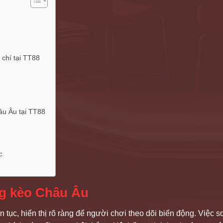
 chí tại TT88
âu Âu tại TT88
c
ạng kèo Châu Âu
 tục, hiển thị rõ ràng để người chơi theo dõi biến động. Việc s