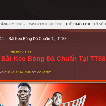
ĐĂNG KÝ TT88
CASINO ONLINE TT88
THỂ THAO TT88
XỔ SỐ 
Cách Bắt Kèo Bóng Đá Chuẩn Tại TT88
THỂ THAO TT88
 Bắt Kèo Bóng Đá Chuẩn Tại TT88
VÀO
THÁNG 12 16, 2025
BỞI
CONTENT