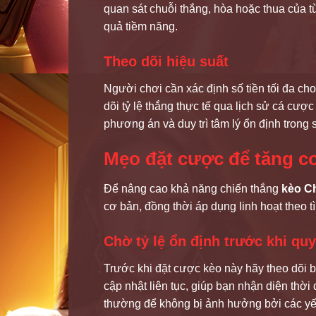
quan sát chuỗi thắng, hòa hoặc thua của t
quả tiềm năng.
Theo dõi hiệu suất
Người chơi cần xác định số tiền tối đa cho
dõi tỷ lệ thắng thực tế qua lịch sử cá cượ
phương án và duy trì tâm lý ổn định trong s
Mẹo đặt cược để tăng cơ
Để nâng cao khả năng chiến thắng
kèo C
cơ bản, đồng thời áp dụng linh hoạt theo tì
Chờ tỷ lệ ổn định trước khi quy
Trước khi đặt cược kèo này hãy theo dõi b
cập nhật liên tục, giúp bạn nhận diện thời 
thường để không bị ảnh hưởng bởi các yế