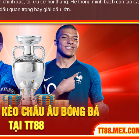
 chính xác, tối ưu cơ hội thắng. Hệ thống minh bạch còn tạo c
 đấu quan trọng hay giải đấu lớn.