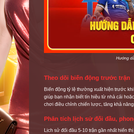
Hướng dẫ
Theo dõi biến động trước trận
Biến động tỷ lệ thường xuất hiện trước khi
giúp bạn nhận biết tín hiệu từ nhà cái hoặ
chơi điều chỉnh chiến lược, tăng khả năng
Phân tích lịch sử đối đầu, pho
Lịch sử đối đầu 5-10 trận gần nhất hiển thị c